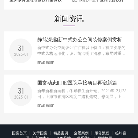
图
例效果图
新闻资讯
静笃深远|新中式办公空间装修案例赏析
31
新中式办公空间设计往往有以下特点：有层次感的
中式风格运用化，设计简洁明了清雅，布局时重视
2023-01
中式元素的运用设计，根据办公空间的功能需求，
READ MORE
会进行适当的分区。对于需要进行阻挡视线的地
方，一般多使用中式木质材料的屏风和窗棂进行设
计装饰，增加整个空间意境之美。一抹东方禅，化
国富动态|口腔医院承接项目再谱新篇
繁为简，独处一隅，品淡淡茗...
31
新年新相新面貌，冬藏春生新开端。2021年12月28
日，上海市青浦区松淀二路礼炮鸣、彩绸展，上海
2023-01
建民口腔医院开业大吉！作为口腔医院设计及施工
READ MORE
方浙江国富装饰到场诚意祝贺。千里之行始于足
下，恭贺建民口腔走入崭新里程碑，无论是庆祝新
起点的今朝，还是享受奋斗成果的明天，真心祝福
建民口腔永远在前进的道路上，在专业领域...
|
|
|
|
|
国富首页
关于国富
精品案例
全景案例
服务流程
签约喜