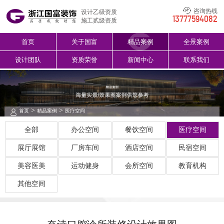
咨询热线
设计乙级资质
13777594082
施工贰级资质
首页
关于国富
精品案例
全景案例
设计团队
资质荣誉
新闻中心
联系我们
>
>
首页
精品案例
医疗空间
全部
办公空间
餐饮空间
医疗空间
展厅展馆
厂房车间
酒店空间
民宿空间
美容医美
运动健身
会所空间
教育机构
其他空间