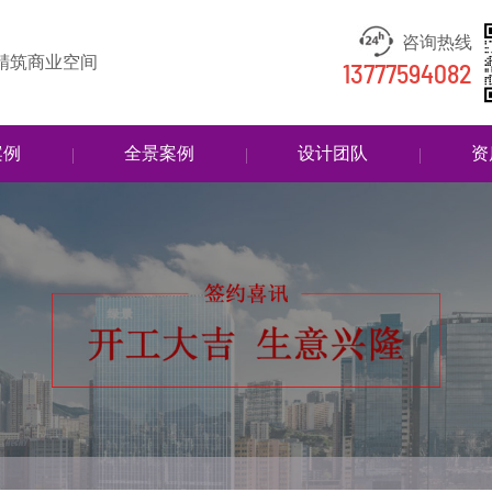
咨询热线
 精筑商业空间
13777594082
案例
全景案例
设计团队
资