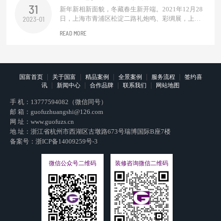
31
新年新相新面貌，冬藏春生新开端。2021年12月28
日，上海市青浦区松淀二路礼炮鸣、彩绸展，上海
2023-01
建民口腔医院开业大吉！作为口腔医院设计及施工
READ MORE
方浙江国富装饰到场诚意祝贺。千里之行始于足
下，恭贺建民口腔走入崭新里程碑，无论是庆祝新
起点的今朝，还是享受奋斗成果的明天，真心祝福
建民口腔永远在前进的道路上，在专业领域...
|
|
|
|
|
国富首页
关于国富
精品案例
全景案例
服务流程
签约喜
|
|
|
|
讯
新闻中心
合作品牌
联系我们
网站地图
手 机：
13777594082（微信同号）
邮 箱：
guofuzhuangshi@126.com
网 址：
www.guofuzs.cn
地 址：浙江省杭州市西湖区古墩路673号瑞博国际B座7楼
备案号：
浙ICP备14009259号-3
微信公众号二维码
装修咨询微信二维码