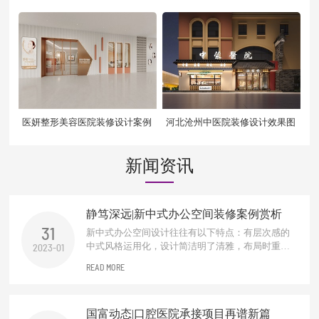
医妍整形美容医院装修设计案例
河北沧州中医院装修设计效果图
新闻资讯
静笃深远|新中式办公空间装修案例赏析
31
新中式办公空间设计往往有以下特点：有层次感的
中式风格运用化，设计简洁明了清雅，布局时重视
2023-01
中式元素的运用设计，根据办公空间的功能需求，
READ MORE
会进行适当的分区。对于需要进行阻挡视线的地
方，一般多使用中式木质材料的屏风和窗棂进行设
计装饰，增加整个空间意境之美。一抹东方禅，化
国富动态|口腔医院承接项目再谱新篇
繁为简，独处一隅，品淡淡茗...