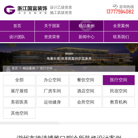
咨询热线
设计乙级资质
13777594082
施工贰级资质
首页
关于国富
精品案例
全景案例
设计团队
资质荣誉
新闻中心
联系我们
>
>
首页
精品案例
医疗空间
全部
办公空间
餐饮空间
医疗空间
展厅展馆
厂房车间
酒店空间
民宿空间
美容医美
运动健身
会所空间
教育机构
其他空间