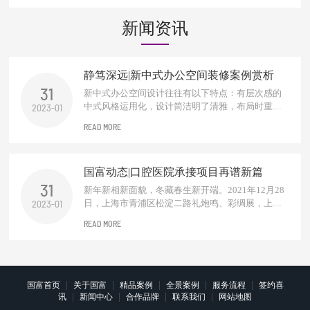
新闻资讯
静笃深远|新中式办公空间装修案例赏析
31
新中式办公空间设计往往有以下特点：有层次感的
中式风格运用化，设计简洁明了清雅，布局时重视
2023-01
中式元素的运用设计，根据办公空间的功能需求，
READ MORE
会进行适当的分区。对于需要进行阻挡视线的地
方，一般多使用中式木质材料的屏风和窗棂进行设
计装饰，增加整个空间意境之美。一抹东方禅，化
国富动态|口腔医院承接项目再谱新篇
繁为简，独处一隅，品淡淡茗...
31
新年新相新面貌，冬藏春生新开端。2021年12月28
日，上海市青浦区松淀二路礼炮鸣、彩绸展，上海
2023-01
建民口腔医院开业大吉！作为口腔医院设计及施工
READ MORE
方浙江国富装饰到场诚意祝贺。千里之行始于足
下，恭贺建民口腔走入崭新里程碑，无论是庆祝新
起点的今朝，还是享受奋斗成果的明天，真心祝福
建民口腔永远在前进的道路上，在专业领域...
|
|
|
|
|
国富首页
关于国富
精品案例
全景案例
服务流程
签约喜
|
|
|
|
讯
新闻中心
合作品牌
联系我们
网站地图