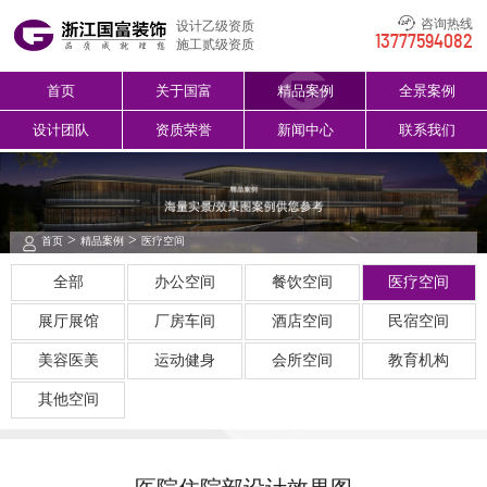
咨询热线
设计乙级资质
13777594082
施工贰级资质
首页
关于国富
精品案例
全景案例
设计团队
资质荣誉
新闻中心
联系我们
>
>
首页
精品案例
医疗空间
全部
办公空间
餐饮空间
医疗空间
展厅展馆
厂房车间
酒店空间
民宿空间
美容医美
运动健身
会所空间
教育机构
其他空间