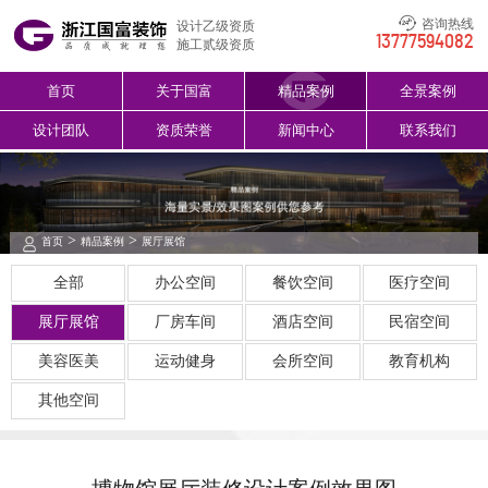
咨询热线
设计乙级资质
13777594082
施工贰级资质
首页
关于国富
精品案例
全景案例
设计团队
资质荣誉
新闻中心
联系我们
>
>
首页
精品案例
展厅展馆
全部
办公空间
餐饮空间
医疗空间
展厅展馆
厂房车间
酒店空间
民宿空间
美容医美
运动健身
会所空间
教育机构
其他空间