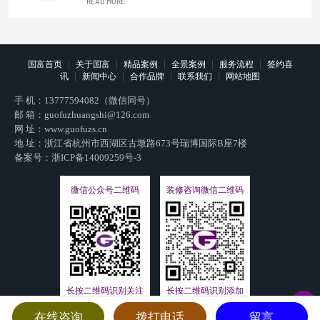
READ MORE
方浙江国富装饰到场诚意祝贺。千里之行始于足
下，恭贺建民口腔走入崭新里程碑，无论是庆祝新
起点的今朝，还是享受奋斗成果的明天，真心祝福
建民口腔永远在前进的道路上，在专业领域...
|
|
|
|
|
国富首页
关于国富
精品案例
全景案例
服务流程
签约喜
|
|
|
|
讯
新闻中心
合作品牌
联系我们
网站地图
手 机：
13777594082（微信同号）
邮 箱：
guofuzhuangshi@126.com
网 址：
www.guofuzs.cn
地 址：浙江省杭州市西湖区古墩路673号瑞博国际B座7楼
备案号：
浙ICP备14009259号-3
微信公众号二维码
装修咨询微信二维码
长按二维码识别添加
长按二维码识别关注
在线咨询
拨打电话
留言