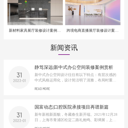
新材料家具展厅装修设计案例效
跨境电商直播展厅装修设计案例
果图
效果图
新闻资讯
静笃深远|新中式办公空间装修案例赏析
31
新中式办公空间设计往往有以下特点：有层次感的
中式风格运用化，设计简洁明了清雅，布局时重视
2023-01
中式元素的运用设计，根据办公空间的功能需求，
READ MORE
会进行适当的分区。对于需要进行阻挡视线的地
方，一般多使用中式木质材料的屏风和窗棂进行设
计装饰，增加整个空间意境之美。一抹东方禅，化
国富动态|口腔医院承接项目再谱新篇
繁为简，独处一隅，品淡淡茗...
31
新年新相新面貌，冬藏春生新开端。2021年12月28
日，上海市青浦区松淀二路礼炮鸣、彩绸展，上海
2023-01
建民口腔医院开业大吉！作为口腔医院设计及施工