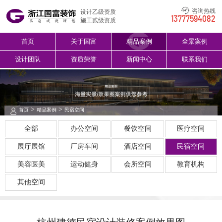
咨询热线
设计乙级资质
13777594082
施工贰级资质
首页
关于国富
精品案例
全景案例
设计团队
资质荣誉
新闻中心
联系我们
>
>
首页
精品案例
民宿空间
全部
办公空间
餐饮空间
医疗空间
展厅展馆
厂房车间
酒店空间
民宿空间
美容医美
运动健身
会所空间
教育机构
其他空间